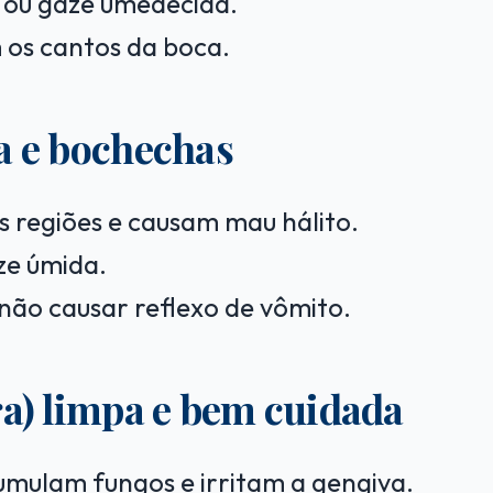
 ou gaze umedecida.
 os cantos da boca.
a e bochechas
 regiões e causam mau hálito.
ze úmida.
não causar reflexo de vômito.
ra) limpa e bem cuidada
umulam fungos e irritam a gengiva.