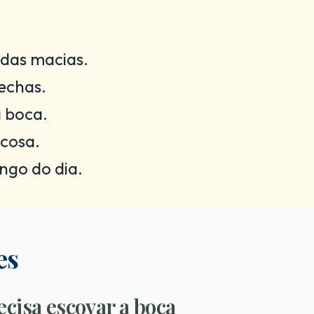
das macias.
echas.
 boca.
cosa.
ngo do dia.
es
cisa escovar a boca